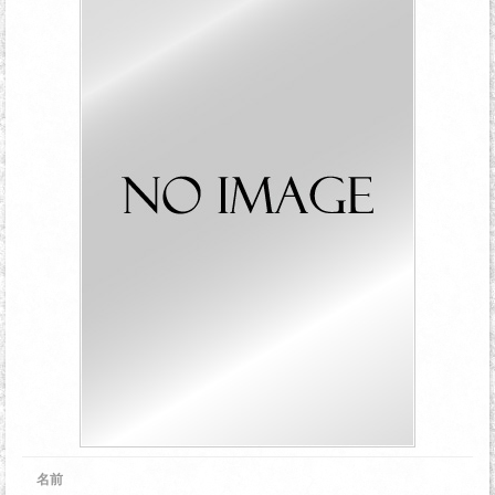
京
都
の
コ
ン
セ
プ
ト
名前