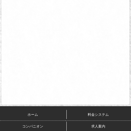
都
の
ホ
テ
ル
ご
案
内
ホーム
料金システム
コンパニオン
求人案内